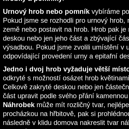
Urnový hrob nebo pomník
vybíráme po
Pokud jsme se rozhodli pro urnový hrob,
země nebo postavit na hrob. Hrob pak je
deskou nebo jen jeho část a zbývající č
výsadbou. Pokud jsme zvolili umístění v
odpovídající provedení urny a epitafní de
Jedno i dvoj hrob vyžaduje větší míst
odkryté s možností osázet hrob květinami 
Celkově zakryté deskou nebo jen částečně
část upravit podle svého přání kamennou
Náhrobek
může mít rozličný tvar, nejlépe
procházkou na hřbitově, pak si prohlédn
následně v klidu domova nakreslit tvar ná