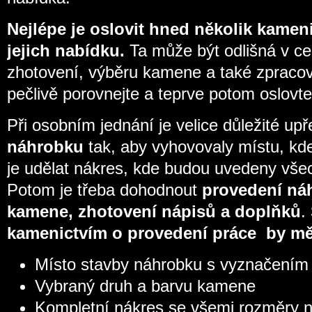
Nejlépe je oslovit hned několik kameni
jejich nabídku.
Ta může být odlišná v c
zhotovení, výběru kamene a také zpraco
pečlivě porovnejte a teprve potom oslovt
Při osobním jednání je velice důležité up
náhrobku
tak, aby vyhovovaly místu, kd
je udělat nákres, kde budou uvedeny vše
Potom je třeba dohodnout
provedení ná
kamene, zhotovení nápisů a doplňků
.
kamenictvím o provedení práce by mě
Místo stavby náhrobku s vyznačením 
Vybraný druh a barvu kamene
Kompletní nákres se všemi rozměry 