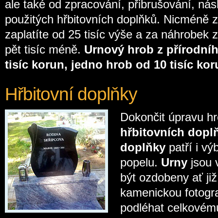
ale také od zpracování, přibrušování, ná
použitých hřbitovních doplňků. Nicméně 
zaplatíte od 25 tisíc výše a za náhrobek z 
pět tisíc méně.
Urnový hrob z přírodníh
tisíc korun, jedno hrob od 10 tisíc ko
Hřbitovní doplňky
Dokončit úpravu hr
hřbitovních dopl
doplňky
patří i vý
popelu.
Urny
jsou 
být ozdobeny ať j
kamenickou fotogra
podléhat celkovém