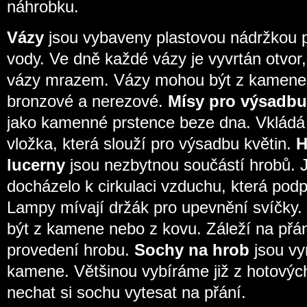
náhrobku.
Vázy
jsou vybaveny plastovou nádržkou
vody. Ve dně každé vázy je vyvrtán otvor
vázy mrazem. Vázy mohou být z kamene,
bronzové a nerezové.
Mísy pro výsadbu
jako kamenné prstence beze dna. Vkládá 
vložka, která slouží pro výsadbu květin.
H
lucerny
jsou nezbytnou součástí hrobů. J
docházelo k cirkulaci vzduchu, která podp
Lampy mívají držák pro upevnění svíčky.
být z kamene nebo z kovu. Záleží na přá
provedení hrobu.
Sochy na hrob
jsou vy
kamene. Většinou vybíráme již z hotový
nechat si sochu vytesat na přání.