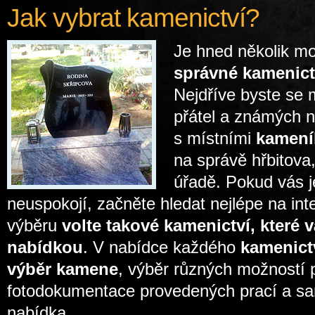
Jak vybrat kamenictví?
Je hned několik m
správné kamenic
Nejdříve byste se 
přátel a známých n
s místními
kamení
na správě hřbitova
úřadě. Pokud vás j
neuspokojí, začněte hledat nejlépe na int
výběru
volte takové kamenictví, které 
nabídkou
. V nabídce každého
kamenict
výběr kamene
, výběr různých možností 
fotodokumentace provedených prací a s
nabídka.