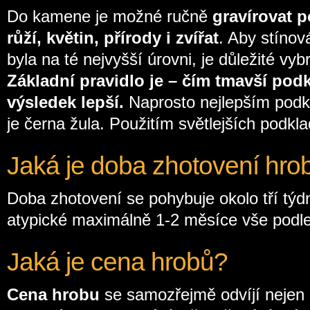
Do kamene je možné ručně
gravírovat p
růží, květin, přírody i zvířat
. Aby stínov
byla na té nejvyšší úrovni, je důležité vy
Základní pravidlo je – čím tmavší pod
výsledek lepší.
Naprosto nejlepším pod
je černa žula. Použitím světlejších podkl
Jaká je doba zhotovení hro
Doba zhotovení se pohybuje okolo tří týd
atypické maximálně 1-2 měsíce vše podl
Jaká je cena hrobů?
Cena hrobu
se samozřejmě odvíjí nejen o