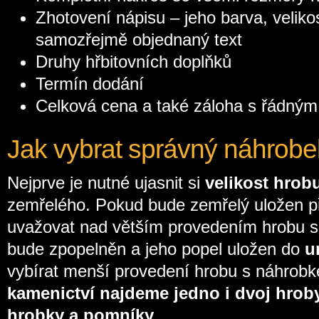
Zhotovení nápisu – jeho barva, veliko
samozřejmě objednaný text
Druhy hřbitovních doplňků
Termín dodání
Celková cena a také záloha s řádný
Jak vybrat správný náhrob
Nejprve je nutné ujasnit si
velikost hrob
zemřelého. Pokud bude zemřelý uložen 
uvažovat nad větším provedením hrobu 
bude zpopelněn a jeho popel uložen do
u
vybírat menší provedení hrobu s náhrob
kamenictví najdeme jedno i dvoj hrob
hrobky a pomníky
.