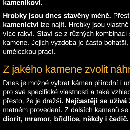
kameníkovi
.
Hrobky jsou dnes stavěny méně.
Přest
kamenictví
lze najít. Hrobky jsou vlastn
více rakví. Staví se z různých kombinací
kamene. Jejich výzdoba je často bohatší
uměleckou prací.
Z jakého kamene zvolit náh
Dnes je možné vybrat kámen přírodní i u
pro své specifické vlastnosti a také vzhled
přesto, že je dražší.
Nejčastěji se užívá 
matném provedení. Z dalších kamenů se 
diorit, mramor, břidlice, někdy i čedič.